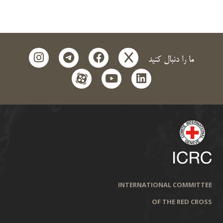
instagram
telegram
facebook
x
ما را دنبال کنید
aparat
youtube
linkedin
INTERNATIONAL COMMITTEE
OF THE RED CROSS