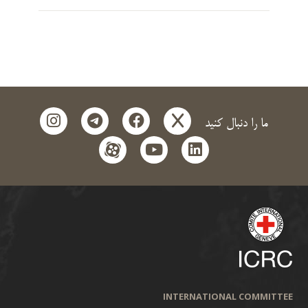
instagram
telegram
facebook
x
ما را دنبال کنید
aparat
youtube
linkedin
INTERNATIONAL COMMITTEE