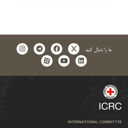
instagram
telegram
facebook
x
ما را دنبال کنید
aparat
youtube
linkedin
INTERNATIONAL COMMITTEE