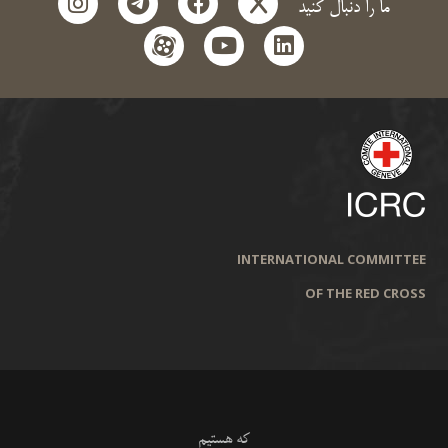
instagram
telegram
facebook
x
ما را دنبال کنید
aparat
youtube
linkedin
INTERNATIONAL COMMITTEE
OF THE RED CROSS
که هستیم