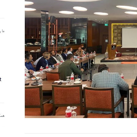
ما 
همکا