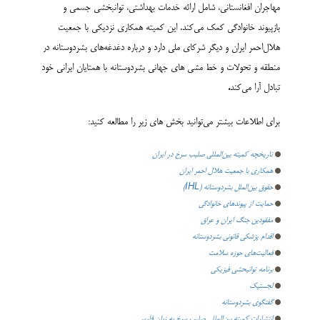
مهاجران افغانستانی، شامل ارائه خدمات بهداشتی، توانبخشی جسمی و
بازپیوند خانوادگی کمک می‌کند. این کمیته همکاری نزدیکی با جمعیت
هلال‌احمر ایران و دیگر شرکای ملی دارد و درباره دغدغه‌های بشردوستانه در
منطقه و تحولات و خط مشی های جهانی بشردوستانه با همتایان ایرانی خود
تبادل آرا می‌کند
.
برای اطلاعات بیشتر می‌توانید بخش های زیر را مطالعه کنید:
تاریخچه کمیته بین‌المللی صلیب سرخ در ایران
همکاری با جمعیت هلال احمر ایران
حقوق بین‌الملل بشردوستانه (IHL)
حمایت از پیوندهای خانوادگی
مفقودین جنگ ایران و عراق
اقدام پزشکی قانونی بشردوستانه
فعالیت‌های حوزه سلامت
برنامه توانبحشی فیزیکی
لجستیک
گفتگوی بشردوستانه
انتشارات کمیته بین‌المللی صلیب سرخ به زبان فارسی