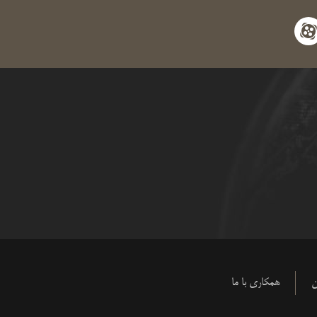
apara
y
ن
همکاری با ما