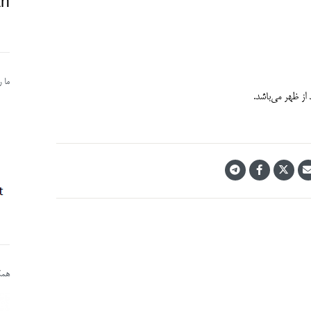
n@
ما 
همکا