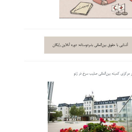
آشنایی با حقوق بین‌المللی بشردوستانه: دوره آنلاین رایگان
ر مرکزی کمیته بین‌المللی صلیب سرخ در ژنو