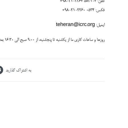
تلفن: 4-5821 2264-21-98+
فکس: 0534 2260-21-98+
ایمیل: teheran@icrc.org
روزها و ساعات کاری ما از یکشنبه تا پنجشنبه، از 9:00 صبح الی 16:30 بعد از ظهر می‌باشد.
به اشتراک گذارید