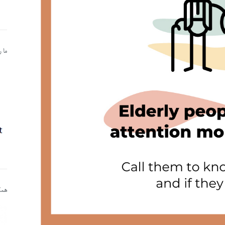
ما 
همکا