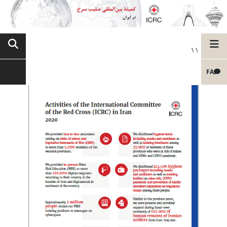
11
FA