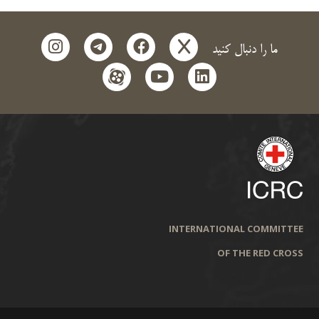
instagram
telegram
facebook
x
ما را دنبال کنید
aparat
youtube
linkedin
INTERNATIONAL COMMITTEE
OF THE RED CROSS