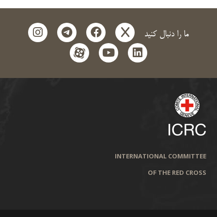
instagram
telegram
facebook
x
ما را دنبال کنید
aparat
youtube
linkedin
INTERNATIONAL COMMITTEE
OF THE RED CROSS