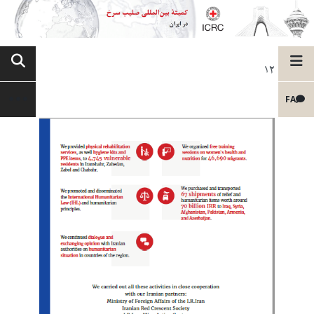
12
FA