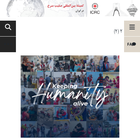
2 (2)
FA