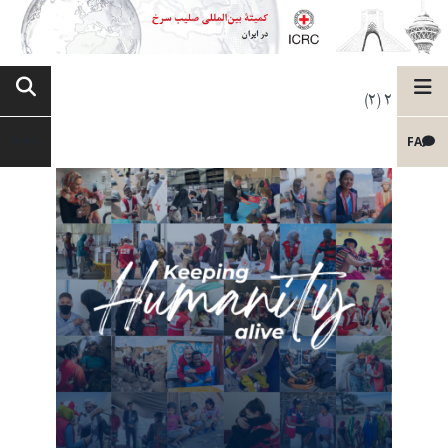
2 (2)
FA