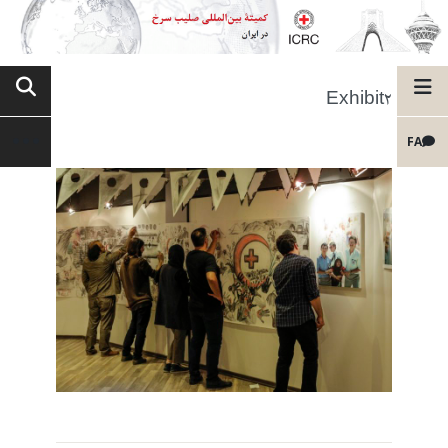
Exhibit2
FA