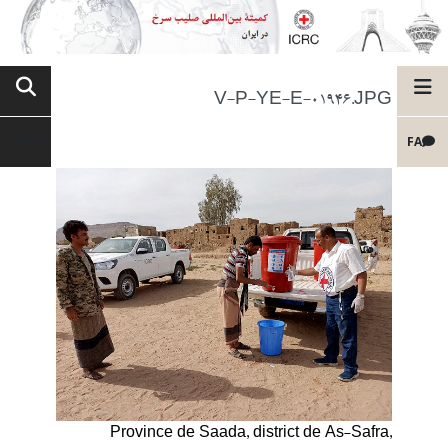
V-P-YE-E-01946.JPG
FA
Province de Saada, district de As-Safra,