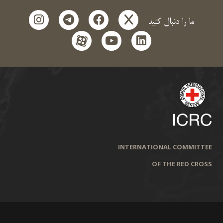
instagram
telegram
facebook
x
ما را دنبال کنید
aparat
youtube
linkedin
INTERNATIONAL COMMITTEE
OF THE RED CROSS