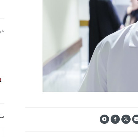
ما 
همکا