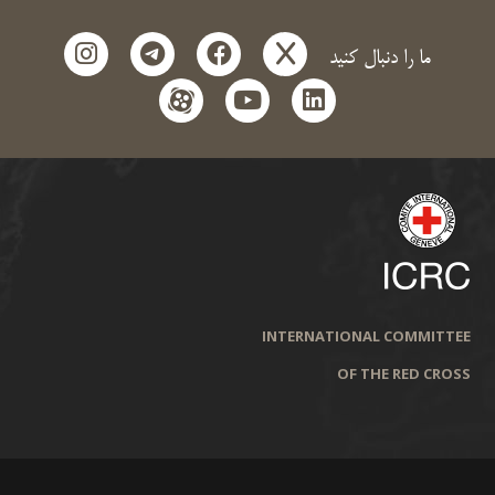
instagram
telegram
facebook
x
ما را دنبال کنید
aparat
youtube
linkedin
INTERNATIONAL COMMITTEE
OF THE RED CROSS