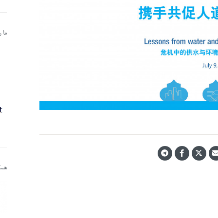
ما 
همکا