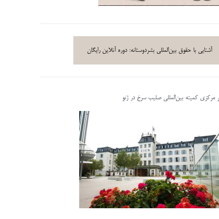
آشنایی با حقوق بین‌المللی بشردوستانه: دوره آنلاین رایگان
ر مرکزی کمیته بین‌المللی صلیب سرخ در ژنو