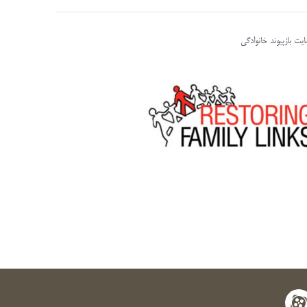
یت بازپیوند خانوادگی
apara
y