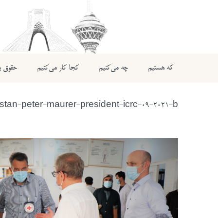
که هستیم
چه می‌کنیم
کجا کار می‌کنیم
حقوق بی
stan-peter-maurer-president-icrc-09-2021-b