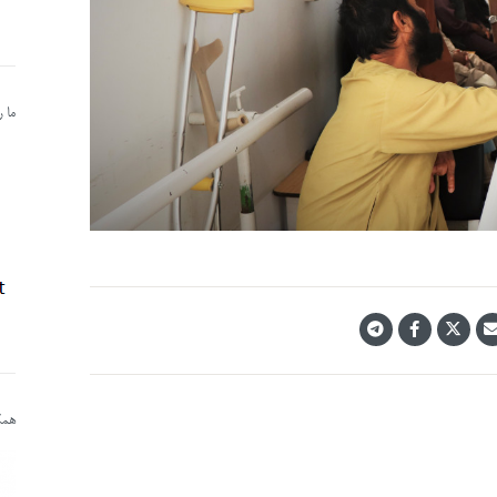
ما 
همکا