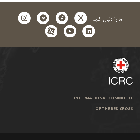
instagram
telegram
facebook
x
ما را دنبال کنید
aparat
youtube
linkedin
INTERNATIONAL COMMITTEE
OF THE RED CROSS