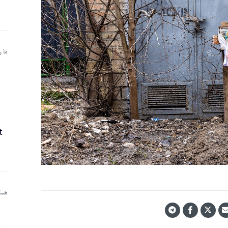
ما 
همکا