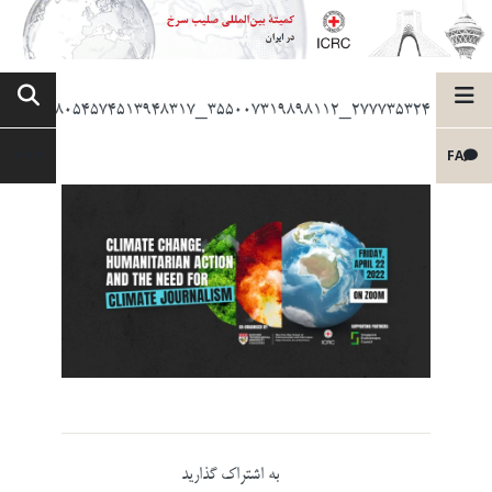
277735324_355007319898112_168054574513948317_n
FA
به اشتراک گذارید