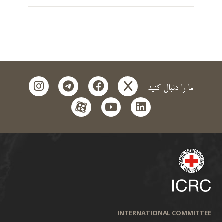
instagram
telegram
facebook
x
ما را دنبال کنید
aparat
youtube
linkedin
INTERNATIONAL COMMITTEE