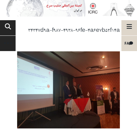
34347d9a-f987-4938-96fe-4a6e7b52f14a
FA