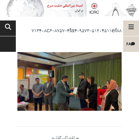
713408c6-8757-4fa4-9573-51204511ef88
FA
به اشتراک گذارید