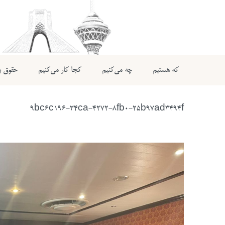
که هستیم
چه می‌کنیم
کجا کار می‌کنیم
حقوق بی
9bc6c196-34ca-4272-8fb0-25b97ad3494f