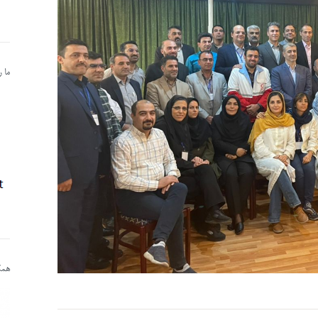
ما 
همکا