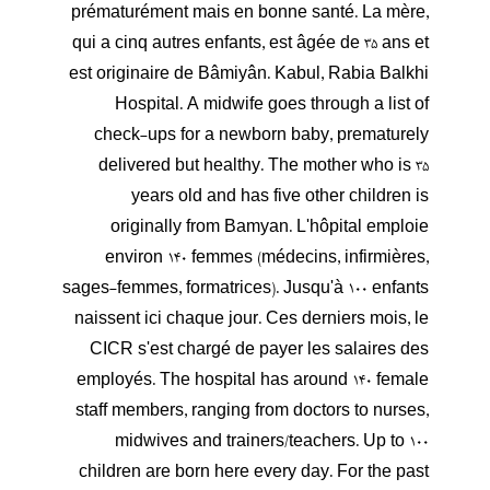
prématurément mais en bonne santé. La mère,
qui a cinq autres enfants, est âgée de 35 ans et
est originaire de Bâmiyân. Kabul, Rabia Balkhi
Hospital. A midwife goes through a list of
check-ups for a newborn baby, prematurely
delivered but healthy. The mother who is 35
years old and has five other children is
originally from Bamyan. L'hôpital emploie
environ 140 femmes (médecins, infirmières,
sages-femmes, formatrices). Jusqu'à 100 enfants
naissent ici chaque jour. Ces derniers mois, le
CICR s'est chargé de payer les salaires des
employés. The hospital has around 140 female
staff members, ranging from doctors to nurses,
midwives and trainers/teachers. Up to 100
children are born here every day. For the past