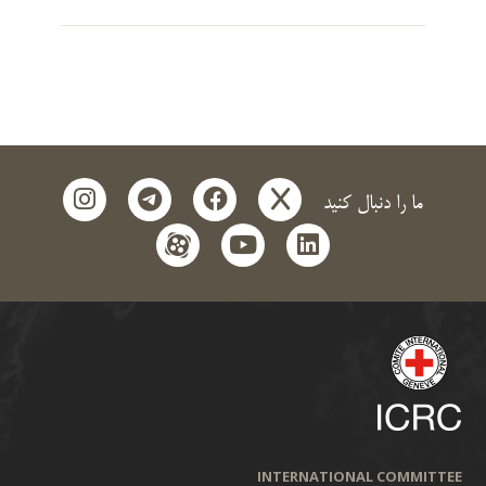
instagram
telegram
facebook
x
ما را دنبال کنید
aparat
youtube
linkedin
INTERNATIONAL COMMITTEE