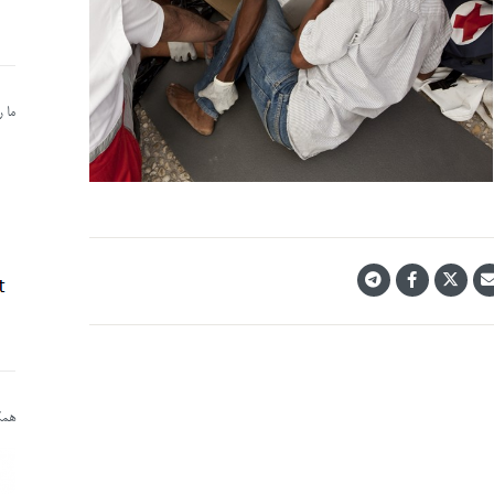
ما 
همکا