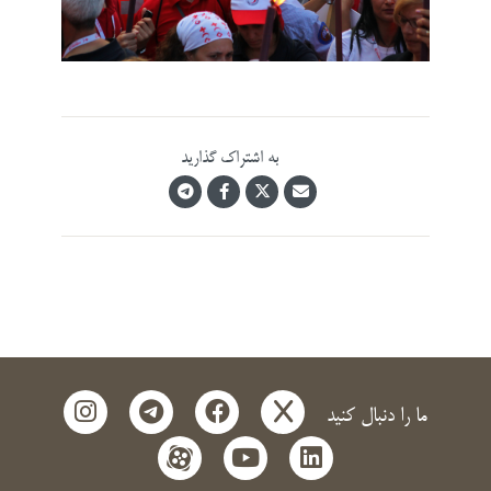
به اشتراک گذارید
instagram
telegram
facebook
x
ما را دنبال کنید
aparat
youtube
linkedin