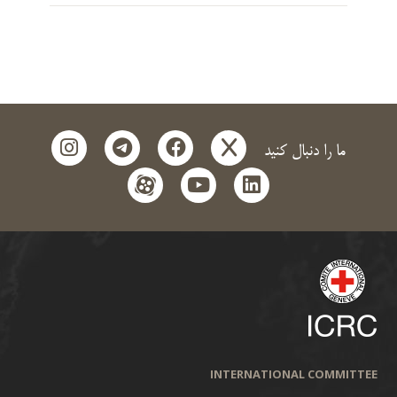
instagram
telegram
facebook
x
ما را دنبال کنید
aparat
youtube
linkedin
INTERNATIONAL COMMITTEE