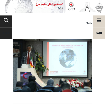
b55
FA