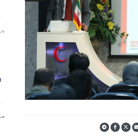
ما 
همکا