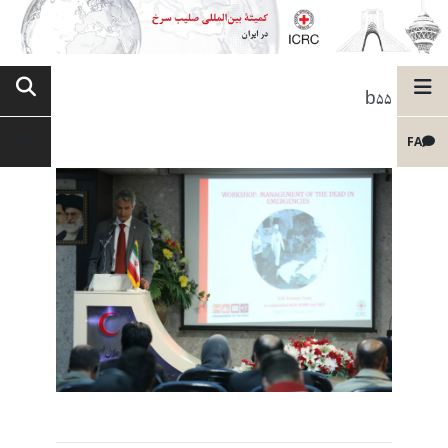
b55
FA