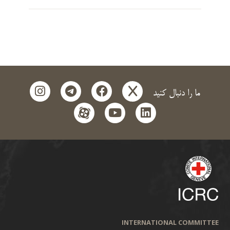
instagram
telegram
facebook
x
ما را دنبال کنید
aparat
youtube
linkedin
INTERNATIONAL COMMITTEE