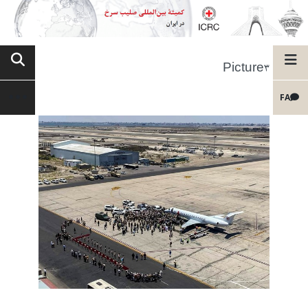
Picture3
FA