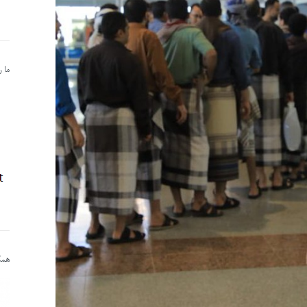
ما 
همکا