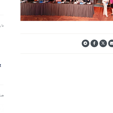
ما 
همکا