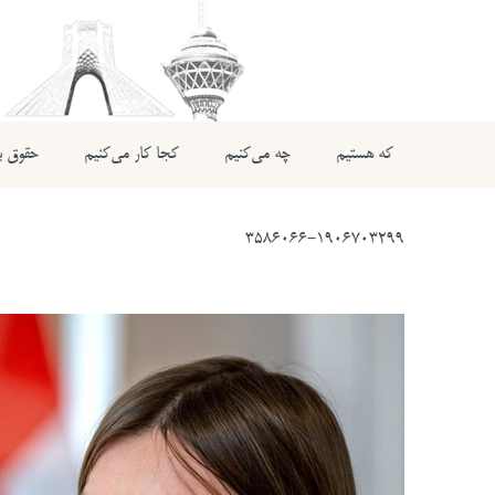
که هستیم
چه می‌کنیم
کجا کار می‌کنیم
حقوق بی
3586066-1906703299