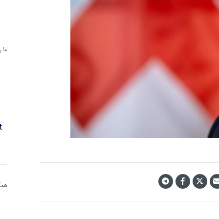
ما 
همکا