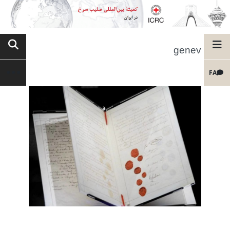
genev
FA