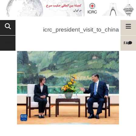
icrc_president_visit_to_china
FA