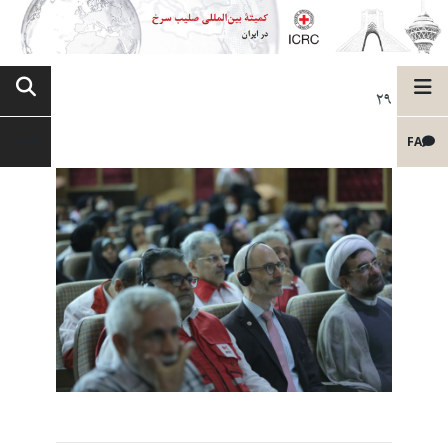
29
FA