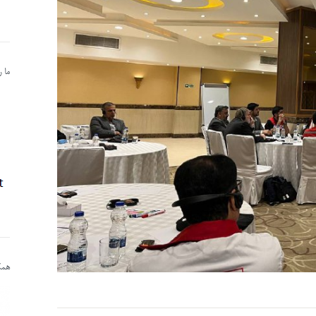
ما 
همکا