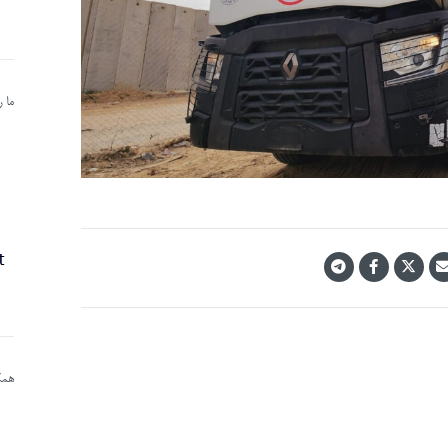
ما 
همکا