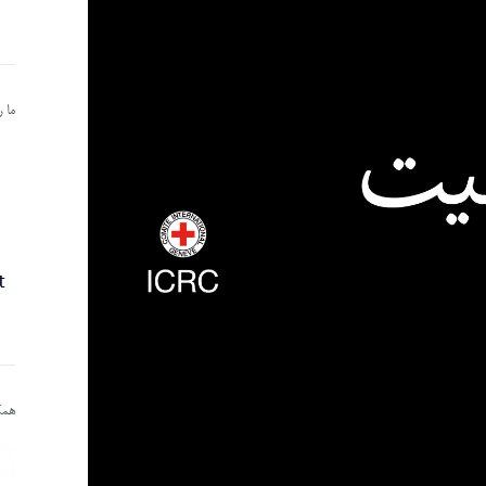
ما 
همکا