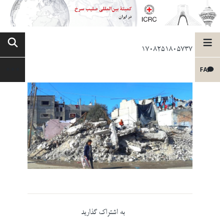
1708251805737
FA
به اشتراک گذارید