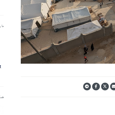
ما 
همکا