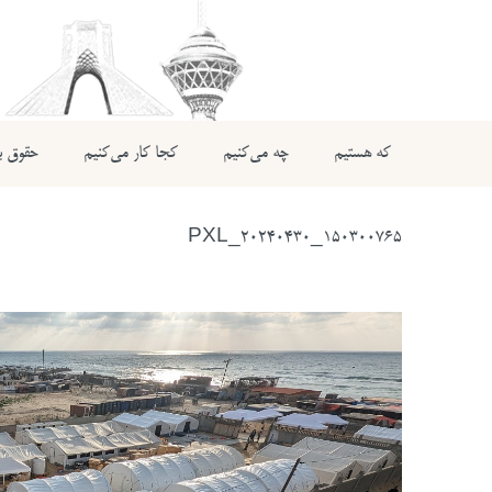
که هستیم
چه می‌کنیم
کجا کار می‌کنیم
حقوق بی
PXL_20240430_150300765