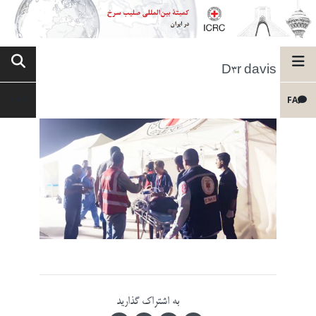
D3r davis
FA
به اشتراک گذارید