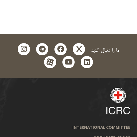
instagram
telegram
facebook
x
ما را دنبال کنید
aparat
youtube
linkedin
INTERNATIONAL COMMITTEE