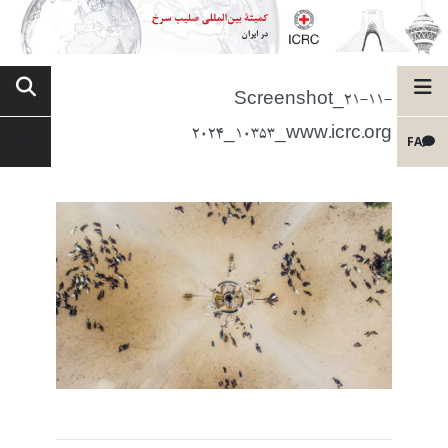
Screenshot_21-11-
2024_10353_www.icrc.org
FA